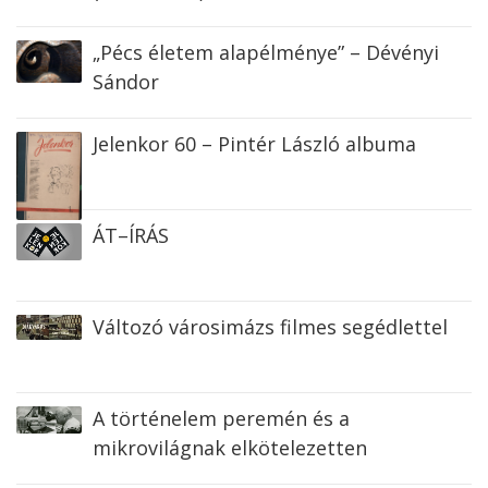
„Pécs életem alapélménye” – Dévényi
Sándor
Jelenkor 60 – Pintér László albuma
ÁT–ÍRÁS
Változó városimázs filmes segédlettel
A történelem peremén és a
mikrovilágnak elkötelezetten