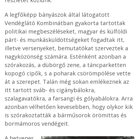
részletet közlünk:
A legfőképp bányászok által látogatott
Vendéglátó Kombinátban gyakorta tartottak
politikai megbeszéléseket, magyar és külföldi
párt- és munkásküldöttségeket fogadtak itt,
illetve versenyeket, bemutatókat szerveztek a
nagyközönség számára. Esténként azonban a
szórakozás, a dübörgő zene, a táncparketten
kopogó cipők, s a poharak csörömpölése vette
át a szerepet. Talán még sokan emlékeznek az
itt tartott sváb- és cigánybálokra,
szalagavatókra, a farsangi és gólyabálokra. Arra
azonban vélhetően kevesebben, hogy olykor kik
is szórakoztatták a bárműsorok örömittas és
bormámoros vendégeit.
A hetvenes