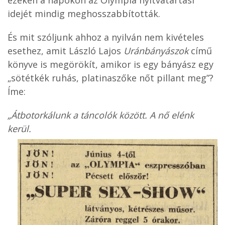
ezeken a napokon az Olympia nyitvatartási
idejét mindig meghosszabbították.
És mit szóljunk ahhoz a nyilván nem kivételes
esethez, amit László Lajos
Uránbányászok
című
könyve is megörökít, amikor is egy bányász egy
„sötétkék ruhás, platinaszőke nőt pillant meg”?
Íme:
„Átbotorkálunk a táncolók között. A nő elénk
kerül.