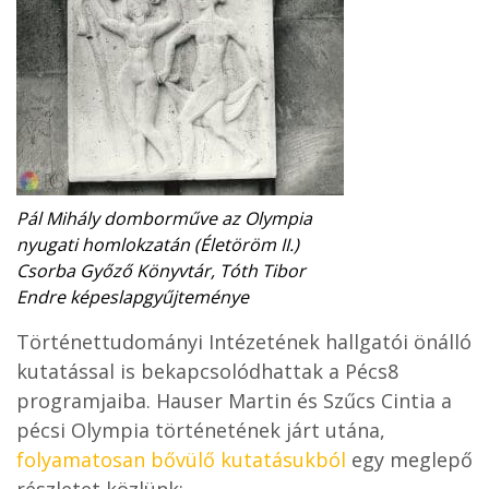
Pál Mihály domborműve az Olympia
nyugati homlokzatán (Életöröm II.)
Csorba Győző Könyvtár, Tóth Tibor
Endre képeslapgyűjteménye
Történettudományi Intézetének hallgatói önálló
kutatással is bekapcsolódhattak a Pécs8
programjaiba. Hauser Martin és Szűcs Cintia a
pécsi Olympia történetének járt utána,
folyamatosan bővülő kutatásukból
egy meglepő