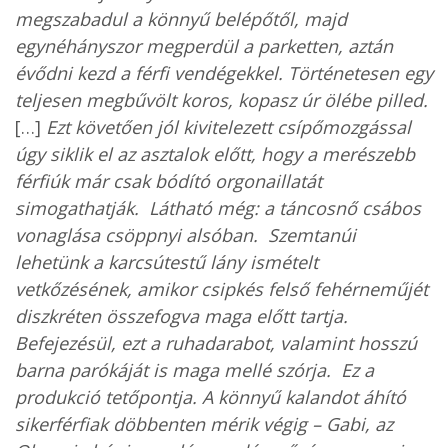
megszabadul a könnyű belépőtől, majd
egynéhányszor megperdül a parketten, aztán
évődni kezd a férfi vendégekkel. Történetesen egy
teljesen megbűvölt koros, kopasz úr ölébe pilled.
[…]
Ezt követően jól kivitelezett csípőmozgással
úgy siklik el az asztalok előtt, hogy a merészebb
férfiúk már csak bódító orgonaillatát
simogathatják. Látható még: a táncosnő csábos
vonaglása csöppnyi alsóban. Szemtanúi
lehetünk a karcsútestű lány ismételt
vetkőzésének, amikor csipkés felső fehérneműjét
diszkréten összefogva maga előtt tartja.
Befejezésül, ezt a ruhadarabot, valamint hosszú
barna parókáját is maga mellé szórja. Ez a
produkció tetőpontja. A könnyű kalandot áhító
sikerférfiak döbbenten mérik végig – Gabi, az