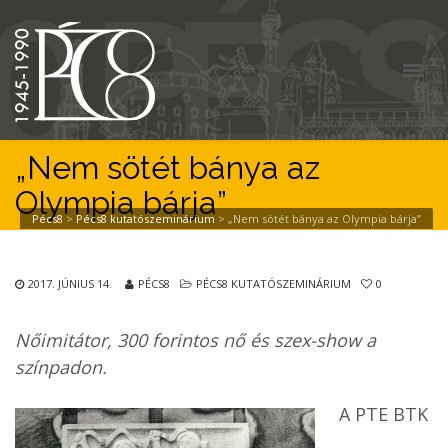
„Nem sötét bánya az
Olympia bárja”
Pécs8
>
Pécs8 kutatószeminárium
>
„Nem sötét bánya az Olympia bárja”
2017. JÚNIUS 14.
PÉCS8
PÉCS8 KUTATÓSZEMINÁRIUM
0
Nőimitátor, 300 forintos nő és szex-show a
színpadon.
A PTE BTK