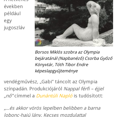
években
például
egy
jugoszláv
Borsos Miklós szobra az Olympia
bejáratánál (Napbanéző) Csorba Győző
Könyvtár, Tóth Tibor Endre
képeslapgyűjteménye
vendégművész, „Gabi” táncolt az Olympia
színpadán. Produkciójáról
Nappal férfi – éjjel
„nő”
címmel a
Dunántúli Napló
is tudósított:
„…és akkor vörös lepelben belibben a barna
lobonc-hajú lány. Kecses mozdulattal