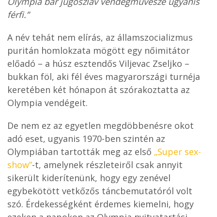
Olympia bár jugoszláv vendégművésze ugyanis
férfi.”
A név tehát nem elírás, az államszocializmus
puritán homlokzata mögött egy nőimitátor
előadó – a húsz esztendős Viljevac Zseljko –
bukkan föl, aki fél éves magyarországi turnéja
keretében két hónapon át szórakoztatta az
Olympia vendégeit.
De nem ez az egyetlen megdöbbenésre okot
adó eset, ugyanis 1970-ben szintén az
Olympiában tartották meg az első
„Super sex-
show”
-t,
amelynek részleteiről csak annyit
sikerült kiderítenünk, hogy egy zenével
egybekötött vetkőzős táncbemutatóról volt
szó. Érdekességként érdemes kiemelni, hogy