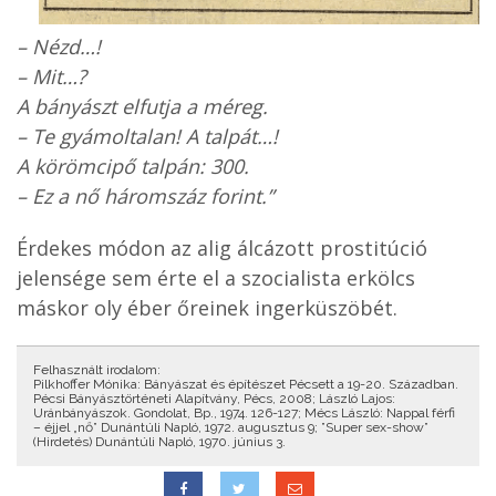
– Nézd…!
– Mit…?
A bányászt elfutja a méreg.
– Te gyámoltalan! A talpát…!
A körömcipő talpán: 300.
– Ez a nő háromszáz forint.”
Érdekes módon az alig álcázott prostitúció
jelensége sem érte el a szocialista erkölcs
máskor oly éber őreinek ingerküszöbét.
Felhasznált irodalom:
Pilkhoffer Mónika: Bányászat és építészet Pécsett a 19-20. Században.
Pécsi Bányásztörténeti Alapítvány, Pécs, 2008; László Lajos:
Uránbányászok. Gondolat, Bp., 1974. 126-127; Mécs László: Nappal férfi
– éjjel „nő” Dunántúli Napló, 1972. augusztus 9; ”Super sex-show”
(Hirdetés) Dunántúli Napló, 1970. június 3.