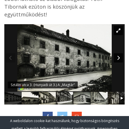
Tibornak ezúton is köszönjük az
együttműködést!
Sztálin utca 3. (Hunyadi út 3.) A „Magtár”
A weboldalon cookie-kat használunk, hogy biztonságos böngészés
mellett a legjobb felhasználói élményt nyújthassunk. Amennyiben