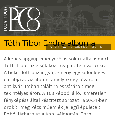
Tóth Tibor Endre albuma
Pécs8
>
Címlap
>
Tóth Tibor Endre albuma
A képeslapgyűjteményéről is sokak által ismert
Tóth Tibor az elsők közt reagált felhívásunkra.
A beküldött pazar gyűjtemény egy különleges
darabja az az album, amelyre egy fővárosi
antikváriumban talált rá és vásárolt meg
tekintélyes áron. A 108 képből álló, ismeretlen
fényképész által készített sorozat 1950-51-ben
örökíti meg Pécs műemlék jellegű épületeit.
Ebből látható az alábbi válogatás. Tóth