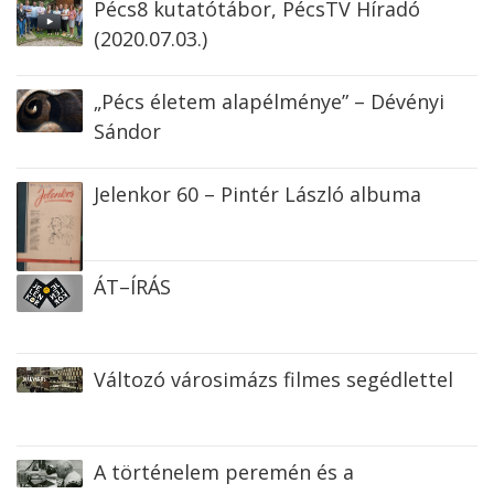
Pécs8 kutatótábor, PécsTV Híradó
(2020.07.03.)
„Pécs életem alapélménye” – Dévényi
Sándor
Jelenkor 60 – Pintér László albuma
ÁT–ÍRÁS
Változó városimázs filmes segédlettel
A történelem peremén és a