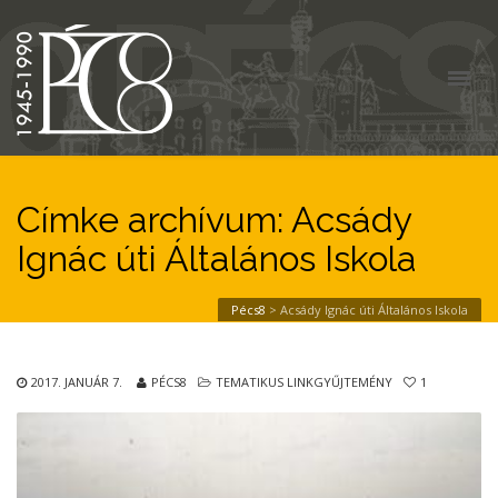
Címke archívum: Acsády
Ignác úti Általános Iskola
Pécs8
>
Acsády Ignác úti Általános Iskola
2017. JANUÁR 7.
PÉCS8
TEMATIKUS LINKGYŰJTEMÉNY
1