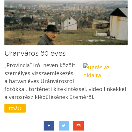
Uránváros 60 éves
„Provincia” írói néven közölt
személyes visszaemlékezés
a hatvan éves Uránvárosról
fotókkal, történeti kitekintéssel, video linkekkel
a városrész kiépülésének üteméről.
TOVÁBB