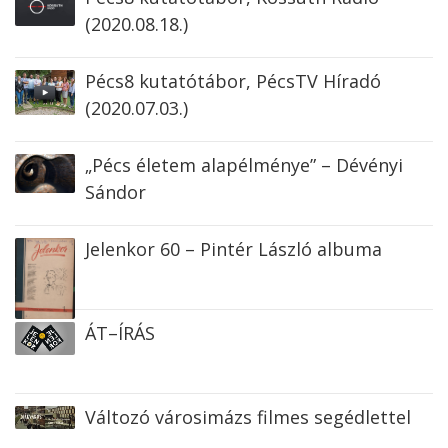
(2020.08.18.)
Pécs8 kutatótábor, PécsTV Híradó
(2020.07.03.)
„Pécs életem alapélménye” – Dévényi
Sándor
Jelenkor 60 – Pintér László albuma
ÁT–ÍRÁS
Változó városimázs filmes segédlettel