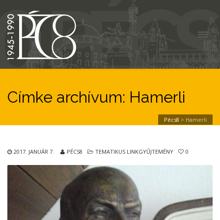
Címke archívum: Hamerli
Pécs8
>
Hamerli
2017. JANUÁR 7.
PÉCS8
TEMATIKUS LINKGYŰJTEMÉNY
0