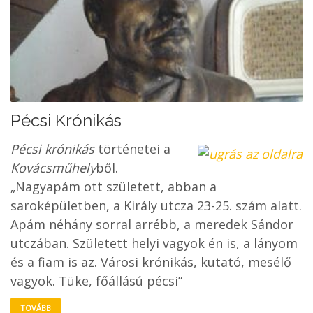
Pécsi Krónikás
Pécsi krónikás
történetei a
Kovácsműhely
ből.
„Nagyapám ott született, abban a
saroképületben, a Király utcza 23-25. szám alatt.
Apám néhány sorral arrébb, a meredek Sándor
utczában. Született helyi vagyok én is, a lányom
és a fiam is az. Városi krónikás, kutató, mesélő
vagyok. Tüke, főállású pécsi”
TOVÁBB