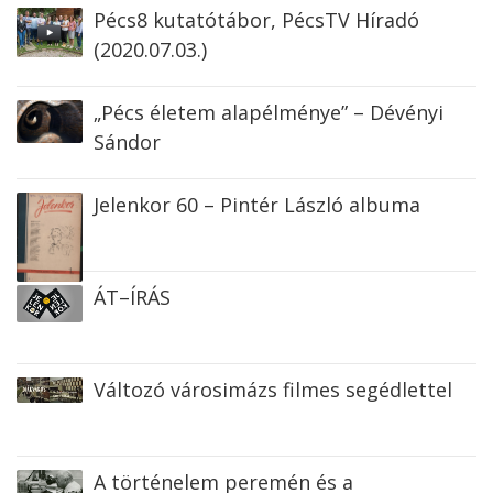
Pécs8 kutatótábor, PécsTV Híradó
(2020.07.03.)
„Pécs életem alapélménye” – Dévényi
Sándor
Jelenkor 60 – Pintér László albuma
ÁT–ÍRÁS
Változó városimázs filmes segédlettel
A történelem peremén és a