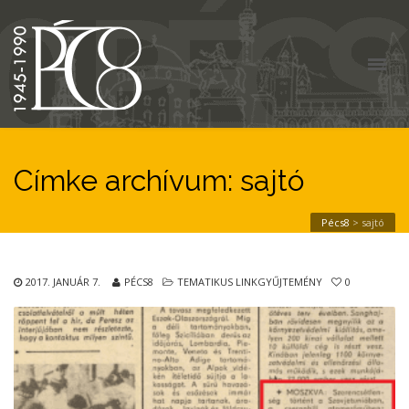
Címke archívum: sajtó
Pécs8
>
sajtó
2017. JANUÁR 7.
PÉCS8
TEMATIKUS LINKGYŰJTEMÉNY
0