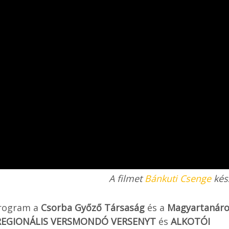
A filmet
Bánkuti Csenge
kész
rogram a
Csorba Győző Társaság
és a
Magyartanár
REGIONÁLIS VERSMONDÓ VERSENYT
és
ALKOTÓI