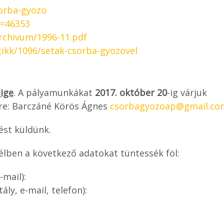
sorba-gyozo
c=46353
archivum/1996-11.pdf
cikk/1096/setak-csorba-gyozovel
lige
. A pályamunkákat
2017. október 20
-ig várjuk
re: Barczáné Körös Ágnes
csorbagyozoap@gmail.co
ést küldünk.
élben a következő adatokat tüntessék föl:
-mail):
ály, e-mail, telefon):