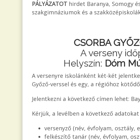
PÁLYÁZATOT
hirdet Baranya, Somogy és
szakgimnáziumok és a szakközépiskolák 0
CSORBA GYŐ
A verseny idő
Helyszín:
Dóm M
A versenyre iskolánként két-két jelentk
Győző-verssel és egy, a régióhoz kötődő
Jelentkezni a következő címen lehet: Bay
Kérjük, a levélben a következő adatokat 
versenyző (név, évfolyam, osztály, e
felkészítő tanár (név, évfolyam, oszt