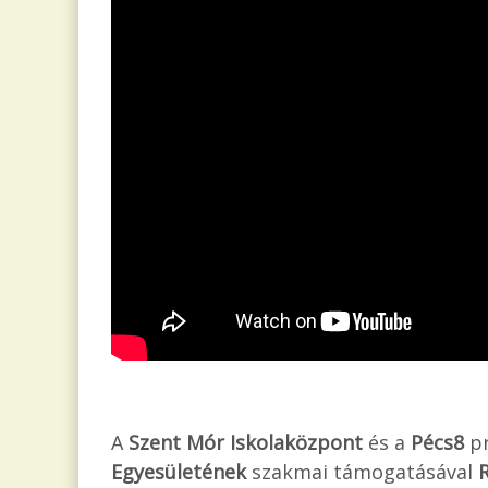
A
Szent Mór Iskolaközpont
és a
Pécs8
p
Egyesületének
szakmai támogatásával