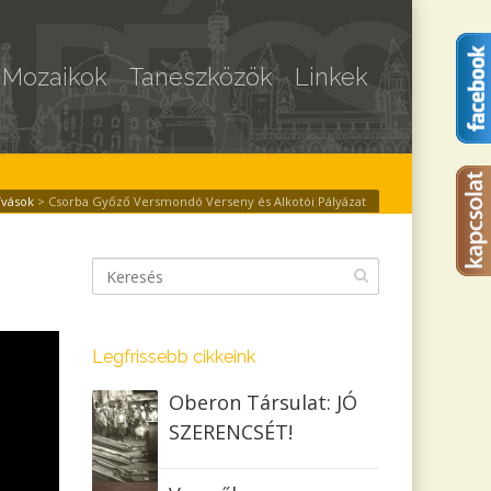
Mozaikok
Taneszközök
Linkek
ívások
>
Csorba Győző Versmondó Verseny és Alkotói Pályázat
Legfrissebb cikkeink
Oberon Társulat: JÓ
SZERENCSÉT!