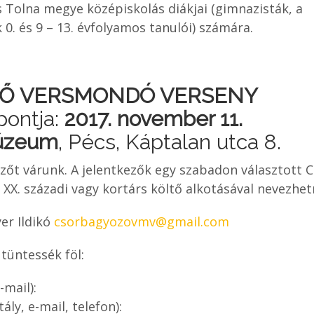
 Tolna megye középiskolás diákjai (gimnazisták, a
. és 9 – 13. évfolyamos tanulói) számára.
ZŐ VERSMONDÓ VERSENY
pontja:
2017. november 11.
úzeum
, Pécs, Káptalan utca 8.
ezőt várunk. A jelentkezők egy szabadon választott 
 XX. századi vagy kortárs költő alkotásával nevezhet
er Ildikó
csorbagyozovmv@gmail.com
tüntessék föl:
-mail):
ály, e-mail, telefon):