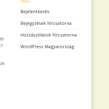
Meta
Bejelentkezés
Bejegyzések hírcsatorna
Hozzászólások hírcsatorna
és
tt
WordPress Magyarország
pok