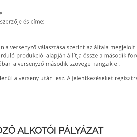
e:
szerzője és címe:
n a versenyző választása szerint az általa megjelölt
forduló produkciói alapján állítja össze a második fo
lóban a versenyző második szövege hangzik el.
enül a verseny után lesz. A jelentkezéseket regisztrá
ZŐ ALKOTÓI PÁLYÁZAT