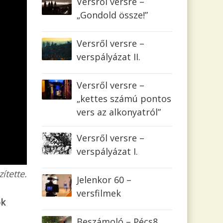
Versről versre –
„Gondold össze!”
Versről versre –
verspályázat II.
Versről versre –
„kettes számú pontos
vers az alkonyatról”
Versről versre –
verspályázat I.
ítette.
Jelenkor 60 –
versfilmek
ok
Beszámoló – Pécs8