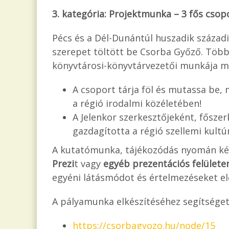
3. kategória: Projektmunka – 3 fős cso
Pécs és a Dél-Dunántúl huszadik század
szerepet töltött be Csorba Győző. Több 
könyvtárosi-könyvtárvezetői munkája m
A csoport tárja föl és mutassa be, 
a régió irodalmi közéletében!
A Jelenkor szerkesztőjeként, fősze
gazdagította a régió szellemi kultú
A kutatómunka, tájékozódás nyomán ké
Prezi
t vagy
egyéb prezentációs felülete
egyéni látásmódot és értelmezéseket e
A pályamunka elkészítéséhez segítséget
https://csorbagyozo.hu/node/15