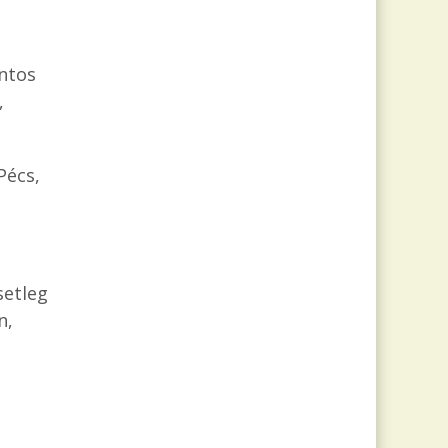
ontos
,
Pécs,
setleg
n,