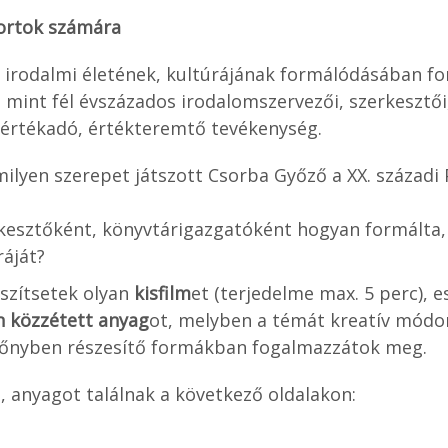
portok számára
i irodalmi életének, kultúrájának formálódásában f
mint fél évszázados irodalomszervezői, szerkesztői
értékadó, értékteremtő tevékenység.
milyen szerepet játszott Csorba Győző a XX. századi 
rkesztőként, könyvtárigazgatóként hogyan formálta,
ráját?
szítsetek olyan
kisfilm
et (terjedelme max. 5 perc), e
n közzétett anyag
ot, melyben a témát kreatív módo
lőnyben részesítő formákban fogalmazzátok meg.
, anyagot találnak a következő oldalakon: