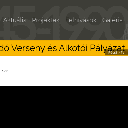
Aktuális
Projektek
Felhívások
Galéria
 Verseny és Alkotói Pályázat
Pécs8
>
Felh
0