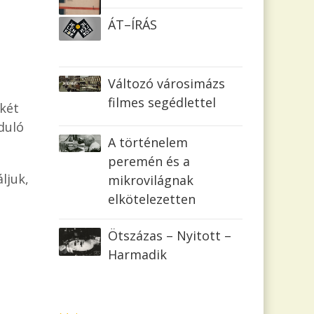
ÁT–ÍRÁS
Változó városimázs
filmes segédlettel
 két
rduló
A történelem
peremén és a
ljuk,
mikrovilágnak
elkötelezetten
Ötszázas – Nyitott –
Harmadik