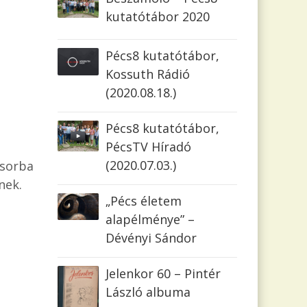
kutatótábor 2020
Pécs8 kutatótábor,
Kossuth Rádió
(2020.08.18.)
Pécs8 kutatótábor,
PécsTV Híradó
(2020.07.03.)
Csorba
nek.
„Pécs életem
alapélménye” –
Dévényi Sándor
Jelenkor 60 – Pintér
László albuma