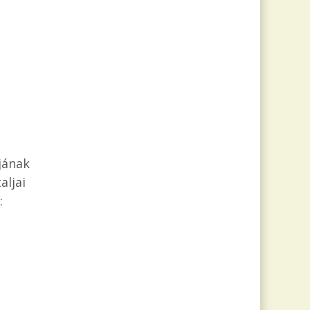
jának
aljai
: