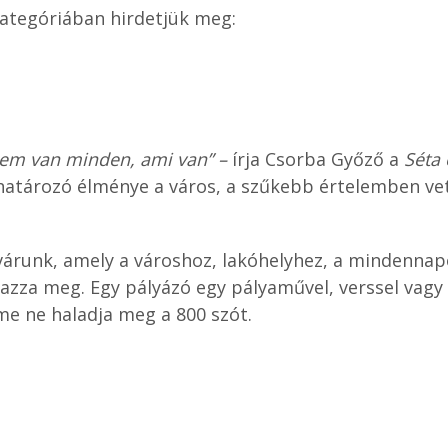
ategóriában hirdetjük meg:
em van minden, ami van” –
írja Csorba Győző a
Séta 
atározó élménye a város, a szűkebb értelemben ve
 várunk, amely a városhoz, lakóhelyhez, a mindenna
zza meg. Egy pályázó egy pályaművel, verssel vagy
me ne haladja meg a 800 szót.