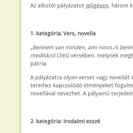
Az alkotói pályázatot
jeligésen
, három k
1. kategória: Vers, novella
„Bennem van minden, ami nincs,/s benn
meditáció
című versében, melynek megh
pátria.
A pályázatra olyan verset vagy novellát
tereihez kapcsolódó élményeket fogalma
novellával nevezhet. A pályamű terjedel
2. kategória: Irodalmi esszé