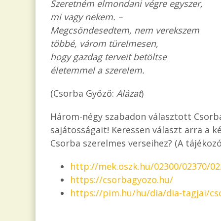
Szeretném elmondani végre egyszer,
mi vagy nekem. –
Megcsöndesedtem, nem verekszem
többé, várom türelmesen,
hogy gazdag terveit betöltse
életemmel a szerelem.
(Csorba Győző:
Alázat
)
Három-négy szabadon választott Csorba 
sajátosságait! Keressen választ arra a k
Csorba szerelmes verseihez? (A tájékozó
http://mek.oszk.hu/02300/02370/0
https://csorbagyozo.hu/
https://pim.hu/hu/dia/dia-tagjai/c