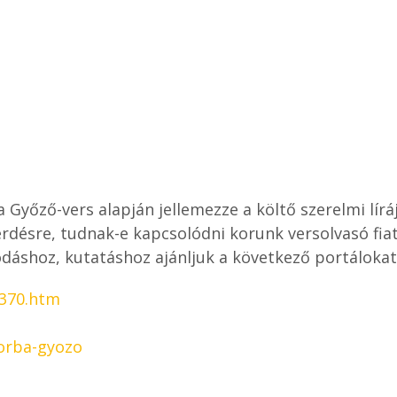
Győző-vers alapján jellemezze a költő szerelmi lírá
érdésre, tudnak-e kapcsolódni korunk versolvasó fiat
dáshoz, kutatáshoz ajánljuk a következő portálokat
2370.htm
sorba-gyozo