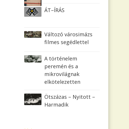
ÁT–ÍRÁS
Változó városimázs
filmes segédlettel
A történelem
peremén és a
mikrovilágnak
elkötelezetten
Ötszázas – Nyitott –
Harmadik