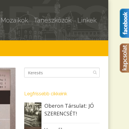
Mozaikok
Taneszközök
Linkek
Legfrissebb cikkeink
Oberon Társulat: JÓ
SZERENCSÉT!