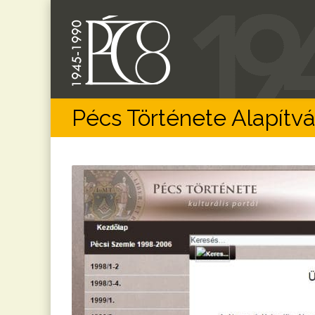
Pécs Története Alapítv