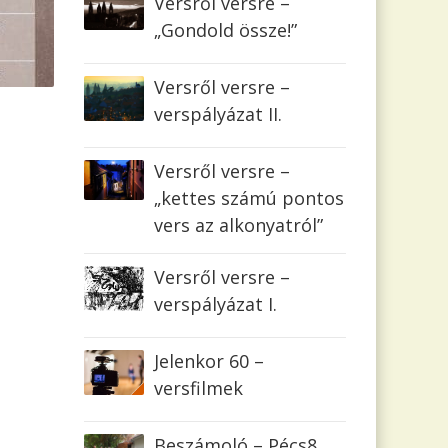
Versről versre –
„Gondold össze!”
Versről versre –
verspályázat II.
Versről versre –
„kettes számú pontos
vers az alkonyatról”
Versről versre –
verspályázat I.
Jelenkor 60 –
versfilmek
Beszámoló – Pécs8