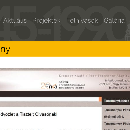
Aktuális
Projektek
Felhívások
Galéria
ány