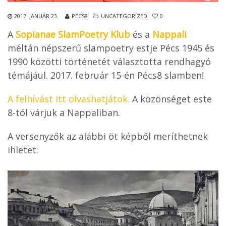
2017. JANUÁR 23.
PÉCS8
UNCATEGORIZED
0
A
Sopianae SlamPoetry Klub
és a
Nappali
méltán népszerű slampoetry estje Pécs 1945 és
1990 közötti történetét választotta rendhagyó
témájául. 2017. február 15-én Pécs8 slamben!
A felhívást itt olvashatjátok.
A közönséget este
8-tól várjuk a Nappaliban.
A versenyzők az alábbi öt képből meríthetnek
ihletet: