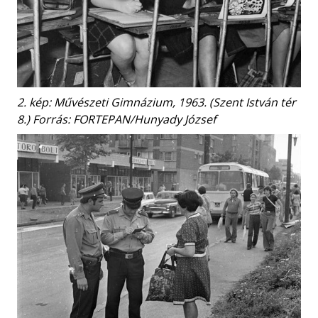
2. kép: Művészeti Gimnázium, 1963. (Szent István tér
8.) Forrás: FORTEPAN/Hunyady József