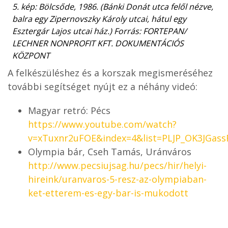
5. kép: Bölcsőde, 1986. (Bánki Donát utca felől nézve,
balra egy Zipernovszky Károly utcai, hátul egy
Esztergár Lajos utcai ház.) Forrás: FORTEPAN/
LECHNER NONPROFIT KFT. DOKUMENTÁCIÓS
KÖZPONT
A felkészüléshez és a korszak megismeréséhez
további segítséget nyújt ez a néhány videó:
Magyar retró: Pécs
https://www.youtube.com/watch?
v=xTuxnr2uFOE&index=4&list=PLJP_OK3JGas
Olympia bár, Cseh Tamás, Uránváros
http://www.pecsiujsag.hu/pecs/hir/helyi-
hireink/uranvaros-5-resz-az-olympiaban-
ket-etterem-es-egy-bar-is-mukodott