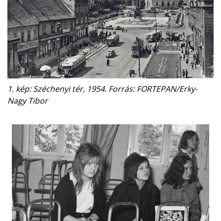
1. kép: Széchenyi tér, 1954. Forrás: FORTEPAN/Erky-
Nagy Tibor