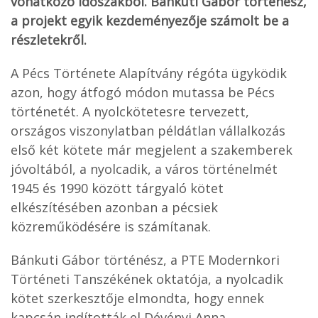
vonatkozó időszakból. Bánkuti Gábor történész,
a projekt egyik kezdeményezője számolt be a
részletekről.
A Pécs Története Alapítvány régóta ügyködik
azon, hogy átfogó módon mutassa be Pécs
történetét. A nyolckötetesre tervezett,
országos viszonylatban példátlan vállalkozás
első két kötete már megjelent a szakemberek
jóvoltából, a nyolcadik, a város történelmét
1945 és 1990 között tárgyaló kötet
elkészítésében azonban a pécsiek
közreműködésére is számítanak.
Bánkuti Gábor történész, a PTE Modernkori
Történeti Tanszékének oktatója, a nyolcadik
kötet szerkesztője elmondta, hogy ennek
kapcsán indították el Dévényi Anna