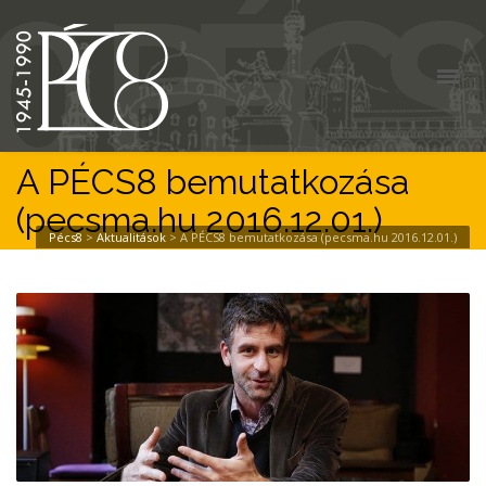
A PÉCS8 bemutatkozása
(pecsma.hu 2016.12.01.)
Pécs8
>
Aktualitások
>
A PÉCS8 bemutatkozása (pecsma.hu 2016.12.01.)