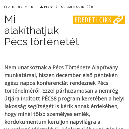
2016. DECEMBER 1.
PÉCS8
AKTUALITÁSOK
0
Mi
alakíthatjuk
Pécs történetét
Nem unatkoznak a Pécs Története Alapítvány
munkatársai, hiszen december első péntekén
egész napos konferenciát rendeznek Pécs
történelméről. Ezzel párhuzamosan a nemrég
útjára indított PÉCS8 program keretében a helyi
lakosság segítségét is kérik annak érdekében,
hogy minél több személyes emlék,
kordokumentum kerüljön napvilágra a