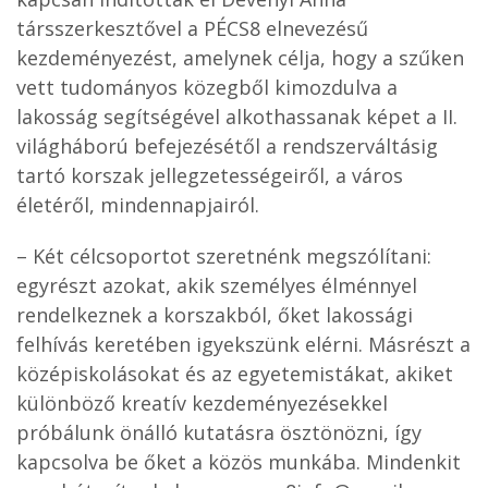
társszerkesztővel a PÉCS8 elnevezésű
kezdeményezést, amelynek célja, hogy a szűken
vett tudományos közegből kimozdulva a
lakosság segítségével alkothassanak képet a II.
világháború befejezésétől a rendszerváltásig
tartó korszak jellegzetességeiről, a város
életéről, mindennapjairól.
– Két célcsoportot szeretnénk megszólítani:
egyrészt azokat, akik személyes élménnyel
rendelkeznek a korszakból, őket lakossági
felhívás keretében igyekszünk elérni. Másrészt a
középiskolásokat és az egyetemistákat, akiket
különböző kreatív kezdeményezésekkel
próbálunk önálló kutatásra ösztönözni, így
kapcsolva be őket a közös munkába. Mindenkit