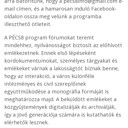
arra bátorítunk, hogy a pecs8info@gmail.com e-
mail címen, és a hamarosan induló Facebook-
oldalon ossza meg velünk a programba
illeszthető ötleteit.
A PÉCS8 program fórumokat teremt
mindehhez, nyilvánosságot biztosít az előhívott
emlékezetnek. Ennek első lépéseként
kordokumentumokat, személyes tárgyakat és
emlékeket várnak a lakosságtól; bíznak benne,
hogy az interakció, a város különféle
intézményes és civil szereplőinek
együttműködése a monográfia formáját is
meghatározza majd. A beküldött emlékeket a
közgyűjtemények digitalizálják és archiválják,
így a jövő generációja számára is kutathatók és
elérhetők lesznek.