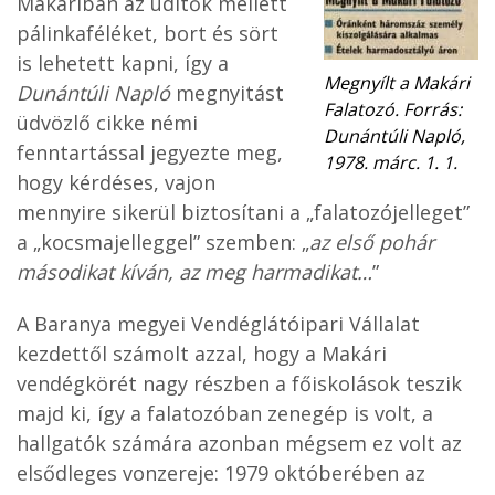
Makáriban az üdítők mellett
pálinkaféléket, bort és sört
is lehetett kapni, így a
Megnyílt a Makári
Dunántúli Napló
megnyitást
Falatozó. Forrás:
üdvözlő cikke némi
Dunántúli Napló,
fenntartással jegyezte meg,
1978. márc. 1. 1.
hogy kérdéses, vajon
mennyire sikerül biztosítani a „falatozójelleget”
a „kocsmajelleggel” szemben: „
az első pohár
másodikat kíván, az meg harmadikat…
”
A Baranya megyei Vendéglátóipari Vállalat
kezdettől számolt azzal, hogy a Makári
vendégkörét nagy részben a főiskolások teszik
majd ki, így a falatozóban zenegép is volt, a
hallgatók számára azonban mégsem ez volt az
elsődleges vonzereje: 1979 októberében az