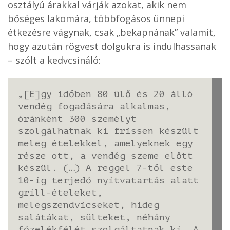
osztályú árakkal várják azokat, akik nem
bőséges lakomára, többfogásos ünnepi
étkezésre vágynak, csak „bekapnának” valamit,
hogy azután rögvest dolgukra is indulhassanak
– szólt a kedvcsináló:
„[E]gy időben 80 ülő és 20 álló
vendég fogadására alkalmas,
óránként 300 személyt
szolgálhatnak ki frissen készült
meleg ételekkel, amelyeknek egy
része ott, a vendég szeme előtt
készül. (…) A reggel 7-től este
10-ig terjedő nyitvatartás alatt
grill-ételeket,
melegszendvicseket, hideg
salátákat, sülteket, néhány
főzelékfélét szolgáltatnak ki. A