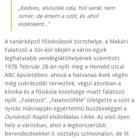
„
Kedves, elviszlek oda, hol senki nem
ismer, de értem a szót, és ahol
esténként…
”
A tanárképző főiskolások törzshelye, a Makári
Falatozó a
Sör-kör
idején a város egyik
legfiatalabb vendéglátóhelyének számított.
1978. február 28-án nyílt meg a Honvéd utcai
ABC épületében, ahová a hatvanas évek végén
még cukrászdát terveztek, végül azonban a
klinika és a főiskola közelsége miatt falatozó
nyílt. „Falatozó”, „falatozóféle” ízlelgette a szót a
nyitás másnapján egyértelmű büszkeséggel a
Dunántúli Napló
elsőoldalas cikke. Az első ilyen
hely a városban, ahol a legkorszerűbb
berendezésekkel II. osztályú színvonalon, de III.