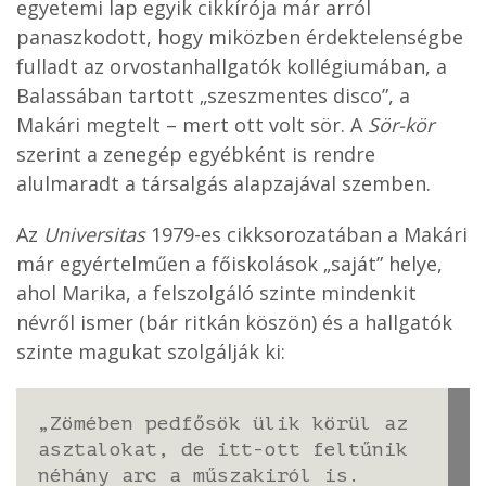
egyetemi lap egyik cikkírója már arról
panaszkodott, hogy miközben érdektelenségbe
fulladt az orvostanhallgatók kollégiumában, a
Balassában tartott „szeszmentes disco”, a
Makári megtelt – mert ott volt sör. A
Sör-kör
szerint a zenegép egyébként is rendre
alulmaradt a társalgás alapzajával szemben.
Az
Universitas
1979-es cikksorozatában a Makári
már egyértelműen a főiskolások „saját” helye,
ahol Marika, a felszolgáló szinte mindenkit
névről ismer (bár ritkán köszön) és a hallgatók
szinte magukat szolgálják ki:
„Zömében pedfősök ülik körül az
asztalokat, de itt-ott feltűnik
néhány arc a műszakiról is.