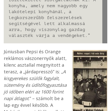
konyha, amely nem nagyobb egy
lakótelepi konyhánál, a
legkorszerűbb felszerelések
segítségével lett alkalmassá
arra, hogy viszonylag gazdag
választék várja a vendégeket.”
Júniusban Pepsi és Orange
reklámos vászonernyők alatt,
kilenc asztallal megnyitott a
terasz, a „járdapresszó” is: „
A
kisgyerekes szülők fagylalt,
sütemény és üdítőfogyasztása
jó időben eléri az 1600 forint
napi átlagot
.” – számolt be a
lap egy évvel később. A