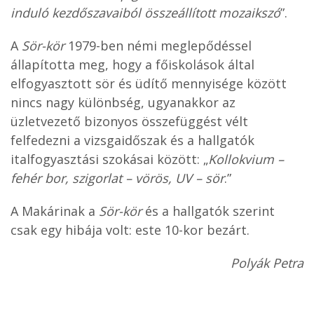
induló kezdőszavaiból összeállított mozaikszó
”.
A
Sör-kör
1979-ben némi meglepődéssel
állapította meg, hogy a főiskolások által
elfogyasztott sör és üdítő mennyisége között
nincs nagy különbség, ugyanakkor az
üzletvezető bizonyos összefüggést vélt
felfedezni a vizsgaidőszak és a hallgatók
italfogyasztási szokásai között: „
Kollokvium –
fehér bor, szigorlat – vörös, UV – sör
.”
A Makárinak a
Sör-kör
és a hallgatók szerint
csak egy hibája volt: este 10-kor bezárt.
Polyák Petra