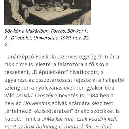
Sör-kör a Makáriban. Forrás: Sör-kör I.:
A ,,D” épület. Universitas, 1979. nov. 22.
2.
Tanárképző Főiskola „szerves egységét” már a
cikk címe is jelezte: a falatozóra a főiskola
részeként, „D épületként” hivatkozott, s
ugyanezt az összetartozást fejezte ki a hallgatói
szlengben a nyolcvanas években gyakoribbá
váló
Makári Tanszék
elnevezés is. 1984-ben a
hely az
Universitas
gólyák számára készített
„értelmező kéziszótárában” önálló szócikket is
kapott, mint a „»
Ma kár inni, csak vedelni kell,
mert az árak holnapig is mennek fel…
«
című