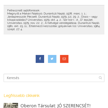
Felhasznált sajtóforrások:
Megnyílt a Makári Falatozó. Dunántúli Napló, 1978. márc. 1. 1.;
Járdapresszók Pécsett. Dunántúli Napló, 1979. júl. 29. 2.; Disco – vagy
kikapcsolódás? Universitas, 1979. okt. 4. 2.; Sör-kör I.: A ,,D” épület.
Universitas, 1979. nov. 22. 2.; A hétvége vendéglátása. Dunántúli Napló,
1981. okt. 25. 11.; Értelmező kéziszótár, gólyáknak (is). Universitas, 1984.
szept. 27. 4.
Legfrissebb cikkeink
Oberon Társulat: JÓ SZERENCSÉT!