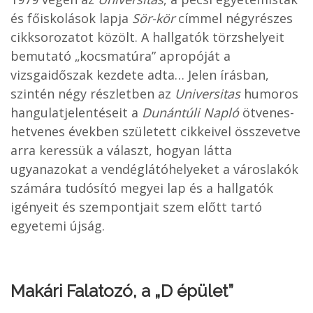
és főiskolások lapja
Sör-kör
címmel négyrészes
cikksorozatot közölt. A hallgatók törzshelyeit
bemutató „kocsmatúra” apropóját a
vizsgaidőszak kezdete adta… Jelen írásban,
szintén négy részletben az
Universitas
humoros
hangulatjelentéseit a
Dunántúli Napló
ötvenes-
hetvenes években született cikkeivel összevetve
arra keressük a választ, hogyan látta
ugyanazokat a vendéglátóhelyeket a városlakók
számára tudósító megyei lap és a hallgatók
igényeit és szempontjait szem előtt tartó
egyetemi újság.
Makári Falatozó, a „D épület”