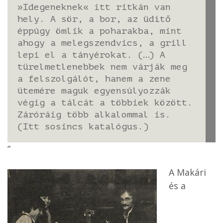
»Idegeneknek« itt ritkán van
hely. A sör, a bor, az üdítő
éppúgy ömlik a poharakba, mint
ahogy a melegszendvics, a grill
lepi el a tányérokat. (…) A
türelmetlenebbek nem várják meg
a felszolgálót, hanem a zene
ütemére maguk egyensúlyozzák
végig a tálcát a többiek között.
Záróráig több alkalommal is.
(Itt sosincs katalógus.)
”
A Makári
és a