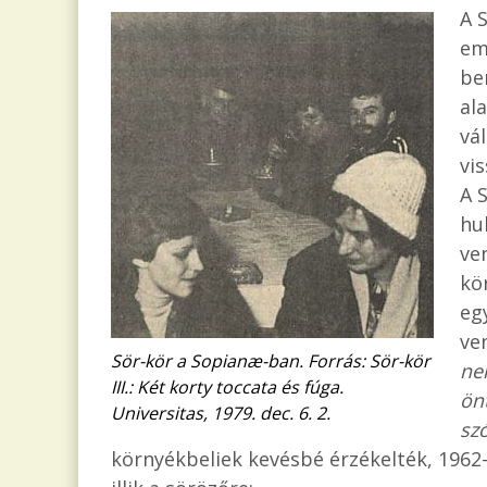
A 
em
be
al
vá
vi
A 
hu
ve
kö
eg
ve
Sör-kör a Sopianæ-ban. Forrás: Sör-kör
ne
III.: Két korty toccata és fúga.
önt
Universitas, 1979. dec. 6. 2.
sz
környékbeliek kevésbé érzékelték, 1962-