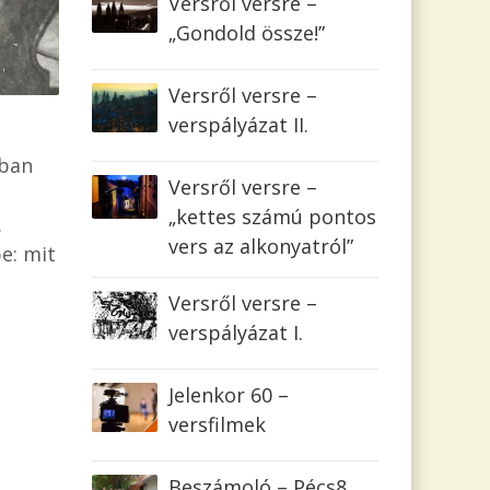
Versről versre –
„Gondold össze!”
Versről versre –
verspályázat II.
tban
Versről versre –
„kettes számú pontos
.
vers az alkonyatról”
e: mit
Versről versre –
verspályázat I.
Jelenkor 60 –
versfilmek
Beszámoló – Pécs8