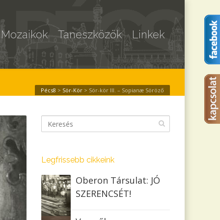
Mozaikok
Taneszközök
Linkek
Pécs8
>
Sör-Kör
>
Sör-kör III. – Sopianæ Söröző
Legfrissebb cikkeink
Oberon Társulat: JÓ
SZERENCSÉT!