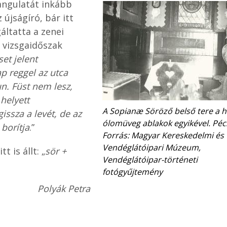
hangulatát inkább
 újságíró, bár itt
ltatta a zenei
a vizsgaidőszak
et jelent
p reggel az utca
n. Füst nem lesz,
helyett
A Sopianæ Söröző belső tere a h
gissza a levét, de az
ólomüveg ablakok egyikével. Pécs
borítja
.”
Forrás: Magyar Kereskedelmi és
Vendéglátóipari Múzeum,
t is állt: „
sör +
Vendéglátóipar-történeti
fotógyűjtemény
Polyák Petra