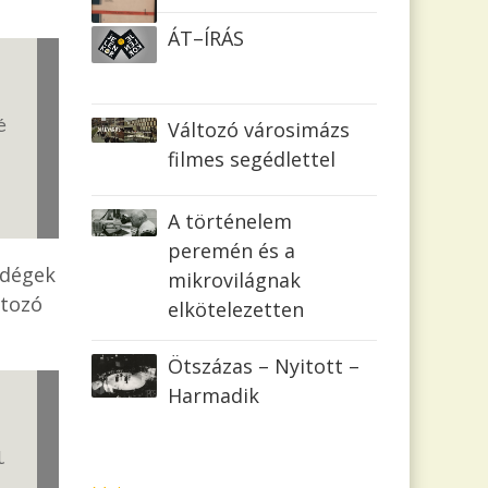
ÁT–ÍRÁS
é
Változó városimázs
filmes segédlettel
A történelem
peremén és a
ndégek
mikrovilágnak
atozó
elkötelezetten
Ötszázas – Nyitott –
Harmadik
l