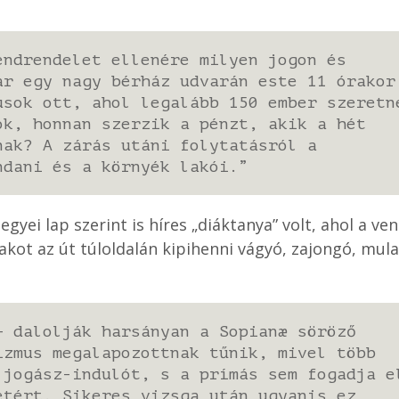
endrendelet ellenére milyen jogon és
ar egy nagy bérház udvarán este 11 órakor
usok ott, ahol legalább 150 ember szeretn
ok, honnan szerzik a pénzt, akik a hét
nak? A zárás utáni folytatásról a
ndani és a környék lakói.”
yei lap szerint is híres „diáktanya” volt, ahol a ve
akot az út túloldalán kipihenni vágyó, zajongó, mul
– dalolják harsányan a Sopianæ söröző
izmus megalapozottnak tűnik, mivel több
 jogász-indulót, s a prímás sem fogadja e
etért. Sikeres vizsga után ugyanis ez