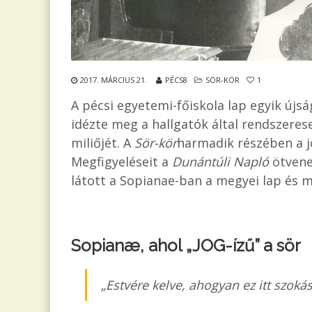
2017. MÁRCIUS 21.
PÉCS8
SÖR-KÖR
1
A pécsi egyetemi-főiskola lap egyik újsá
idézte meg a hallgatók által rendszeres
miliőjét. A
Sör-kör
harmadik részében a jo
Megfigyeléseit a
Dunántúli Napló
ötvene
látott a Sopianae-ban a megyei lap és m
Sopianæ, ahol „JOG-ízű” a sör
„Estvére kelve, ahogyan ez itt szoká