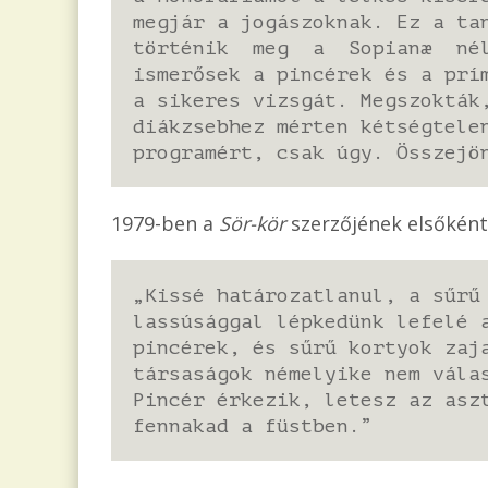
megjár a jogászoknak. Ez a t
történik meg a Sopianæ nélk
ismerősek a pincérek és a prí
a sikeres vizsgát. Megszokták
diákzsebhez mérten kétségtele
programért, csak úgy. Összejö
1979-ben a
Sör-kör
szerzőjének elsőként s
„Kissé határozatlanul, a sűrű
lassúsággal lépkedünk lefelé 
pincérek, és sűrű kortyok zaj
társaságok némelyike nem vála
Pincér érkezik, letesz az asz
fennakad a füstben.”