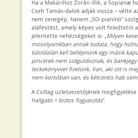
Ha a Makárihoz Zorán illik, a Sopianæ 
Cseh Tamás-dalok adják vissza – vélte az
nem zenegép, hanem „SO-pianínó” szolgá
aláfestést, amely képes volt feledtetni 
jelentette nehézségeket is: „
Milyen keves
mosolyainkban annak tudata, hogy holna
túloldalán kell belépnünk egy másik kapu
pincérek nem száguldoznak, és bankjegy 
leckekönyvvel fizetünk. Van, aki ott is me
nem korsóban van, és kétcentis hab sem 
A Csillag üzletvezetőjének megfigyelése it
hallgató = biztos fogyasztás
”.