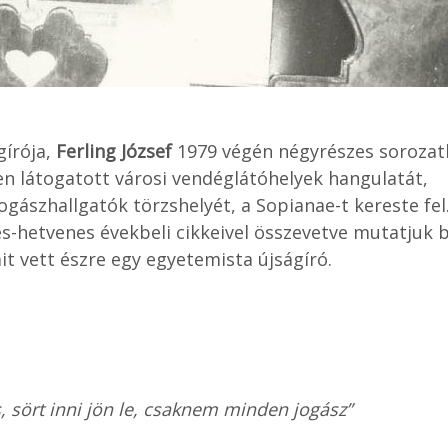
gírója,
Ferling József
1979 végén négyrészes soroza
en látogatott városi vendéglátóhelyek hangulatát,
gászhallgatók törzshelyét, a Sopianae-t kereste fel
s-hetvenes évekbeli cikkeivel összevetve mutatjuk b
it vett észre egy egyetemista újságíró.
s, sört inni jön le, csaknem minden jogász”