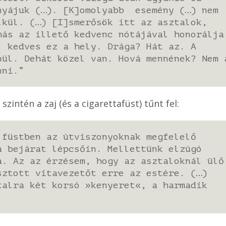
anyájuk (…). [K]omolyabb esemény (…) nem
ül. (…) [I]smerősök itt az asztalok,
más az illető kedvenc nótájával honorálja
, kedves ez a hely. Drága? Hát az. A
nül. Dehát közel van. Hová mennének? Nem 
nni.”
zintén a zaj (és a cigarettafüst) tűnt fel:
 füstben az útviszonyoknak megfelelő
a bejárat lépcsőin. Mellettünk elzúgó
a. Az az érzésem, hogy az asztaloknál ülő
sztott vitavezetőt erre az estére. (…)
talra két korsó »kenyeret«, a harmadik