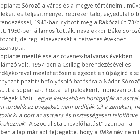
Sopianæ Söröző a város és a megye történelmi, műv
lékeit és teljesítményét reprezentáló, egyedülálló b
rendezéssel, 1943-ban nyitott meg a Rákóczi út 73/c
att. 1950-ben államosították, neve ekkor Béke Söröz
ltozott, de régi elnevezését a hetvenes években
sszakapta.
Sopianæ megítélése az ötvenes-hatvanas években
llámzó volt. 1957-ben a Csillag berendezésével és
ndégkörével meglehetősen elégedetlen újságíró a s
rnyezet pozitív befolyásoló hatására a Nádor Söröző
yütt a Sopianæ-t hozta fel példaként, mondván ott 
ndégek közül „
egyre kevesebben borítgatják az asztal
m tördelik az üvegeket, nem ordítják túl a zenekart, 
özik ki a bort az asztalra és tisztességesen felöltözve
órakoznak
”. A szocialista „nevelőhatást” azonban a
ben a lap már azt fejtegette, hogy a
Béke
név nem i