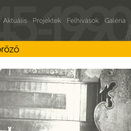
Aktuális
Projektek
Felhívások
Galéria
öröző