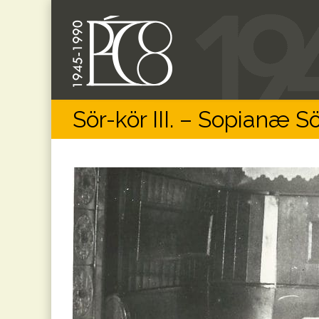
Sör-kör III. – Sopianæ S