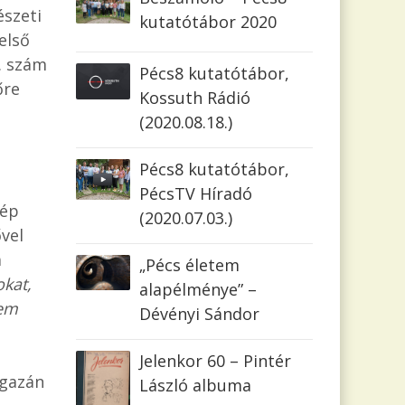
észeti
kutatótábor 2020
első
. szám
Pécs8 kutatótábor,
őre
Kossuth Rádió
(2020.08.18.)
Pécs8 kutatótábor,
PécsTV Híradó
zép
(2020.07.03.)
vel
a
„Pécs életem
okat,
alapélménye” –
nem
Dévényi Sándor
Jelenkor 60 – Pintér
gazán
László albuma