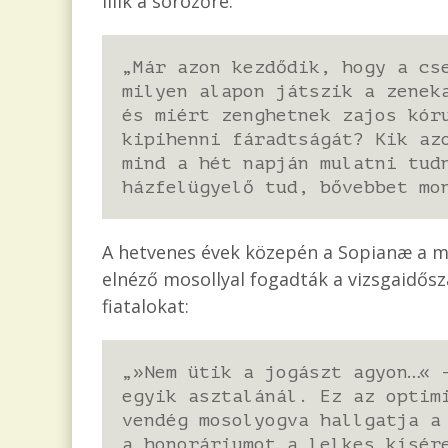
illik a sörözőre:
„Már azon kezdődik, hogy a cs
milyen alapon játszik a zenek
és miért zenghetnek zajos kór
kipihenni fáradtságát? Kik az
mind a hét napján mulatni tud
házfelügyelő tud, bővebbet mo
A hetvenes évek közepén a Sopianæ a meg
elnéző mosollyal fogadták a vizsgaidősz
fiatalokat:
„»Nem ütik a jogászt agyon…« 
egyik asztalánál. Ez az optim
vendég mosolyogva hallgatja a
a honoráriumot a lelkes kísér