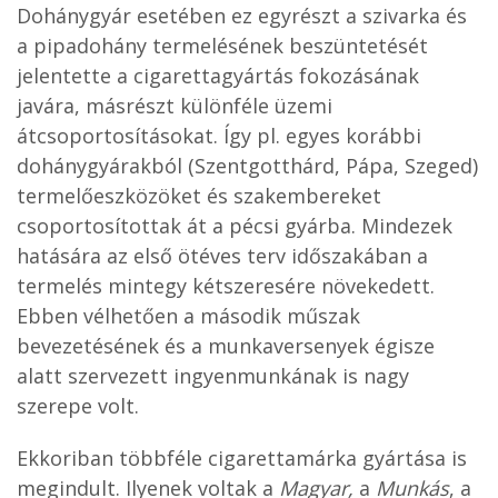
Dohánygyár esetében ez egyrészt a szivarka és
a pipadohány termelésének beszüntetését
jelentette a cigarettagyártás fokozásának
javára, másrészt különféle üzemi
átcsoportosításokat. Így pl. egyes korábbi
dohánygyárakból (Szentgotthárd, Pápa, Szeged)
termelőeszközöket és szakembereket
csoportosítottak át a pécsi gyárba. Mindezek
hatására az első ötéves terv időszakában a
termelés mintegy kétszeresére növekedett.
Ebben vélhetően a második műszak
bevezetésének és a munkaversenyek égisze
alatt szervezett ingyenmunkának is nagy
szerepe volt.
Ekkoriban többféle cigarettamárka gyártása is
megindult. Ilyenek voltak a
Magyar,
a
Munkás
, a