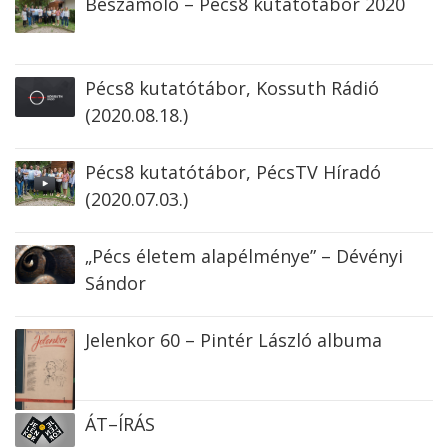
Beszámoló – Pécs8 kutatótábor 2020
Pécs8 kutatótábor, Kossuth Rádió
(2020.08.18.)
Pécs8 kutatótábor, PécsTV Híradó
(2020.07.03.)
„Pécs életem alapélménye” – Dévényi
Sándor
Jelenkor 60 – Pintér László albuma
ÁT–ÍRÁS