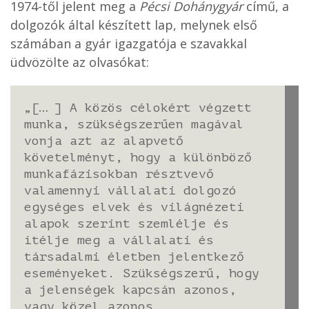
1974-től jelent meg a
Pécsi Dohánygyár
című, a
dolgozók által készített lap, melynek első
számában a gyár igazgatója e szavakkal
üdvözölte az olvasókat:
„[… ] A közös célokért végzett
munka, szükségszerűen magával
vonja azt az alapvető
követelményt, hogy a különböző
munkafázisokban résztvevő
valamennyi vállalati dolgozó
egységes elvek és világnézeti
alapok szerint szemlélje és
ítélje meg a vállalati és
társadalmi életben jelentkező
eseményeket. Szükségszerű, hogy
a jelenségek kapcsán azonos,
vagy közel azonos