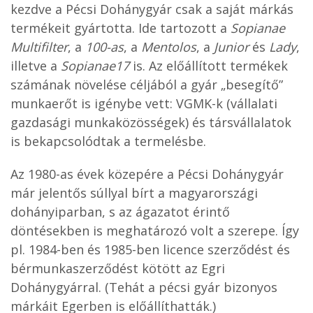
kezdve a Pécsi Dohánygyár csak a saját márkás
termékeit gyártotta. Ide tartozott a
Sopianae
Multifilter
, a
100-as
, a
Mentolos
, a
Junior
és
Lady
,
illetve a
Sopianae17
is. Az előállított termékek
számának növelése céljából a gyár „besegítő”
munkaerőt is igénybe vett: VGMK-k (vállalati
gazdasági munkaközösségek) és társvállalatok
is bekapcsolódtak a termelésbe.
Az 1980-as évek közepére a Pécsi Dohánygyár
már jelentős súllyal bírt a magyarországi
dohányiparban, s az ágazatot érintő
döntésekben is meghatározó volt a szerepe. Így
pl. 1984-ben és 1985-ben licence szerződést és
bérmunkaszerződést kötött az Egri
Dohánygyárral. (Tehát a pécsi gyár bizonyos
márkáit Egerben is előállíthatták.)