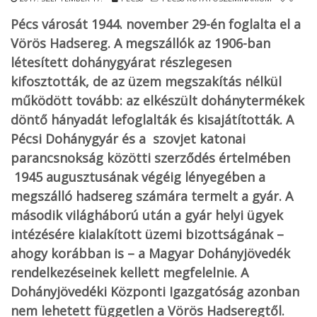
Pécs városát 1944. november 29-én foglalta el a
Vörös Hadsereg. A megszállók az 1906-ban
létesített dohánygyárat részlegesen
kifosztották, de az üzem megszakítás nélkül
működött tovább: az elkészült dohánytermékek
döntő hányadát lefoglalták és kisajátították. A
Pécsi Dohánygyár és a szovjet katonai
parancsnokság közötti szerződés értelmében
1945 augusztusának végéig lényegében a
megszálló hadsereg számára termelt a gyár. A
második világháború után a gyár helyi ügyek
intézésére kialakított üzemi bizottságának –
ahogy korábban is – a Magyar Dohányjövedék
rendelkezéseinek kellett megfelelnie. A
Dohányjövedéki Központi Igazgatóság azonban
nem lehetett független a Vörös Hadseregtől.