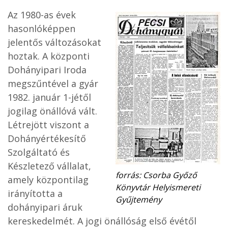
Az 1980-as évek
hasonlóképpen
jelentős változásokat
hoztak. A központi
Dohányipari Iroda
megszűntével a gyár
1982. január 1-jétől
jogilag önállóvá vált.
Létrejött viszont a
Dohányértékesítő
Szolgáltató és
Készletező vállalat,
forrás: Csorba Győző
amely központilag
Könyvtár Helyismereti
irányította a
Gyűjtemény
dohányipari áruk
kereskedelmét. A jogi önállóság első évétől