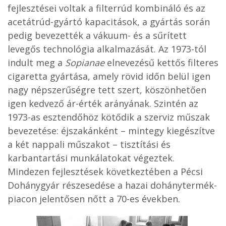
fejlesztései voltak a filterrúd kombináló és az
acetátrúd-gyártó kapacitások, a gyártás során
pedig bevezették a vákuum- és a sűrített
levegős technológia alkalmazását. Az 1973-tól
indult meg a
Sopianae
elnevezésű kettős filteres
cigaretta gyártása, amely rövid időn belül igen
nagy népszerűségre tett szert, köszönhetően
igen kedvező ár-érték arányának. Szintén az
1973-as esztendőhöz kötődik a szerviz műszak
bevezetése: éjszakánként – mintegy kiegészítve
a két nappali műszakot – tisztítási és
karbantartási munkálatokat végeztek.
Mindezen fejlesztések következtében a Pécsi
Dohánygyár részesedése a hazai dohánytermék-
piacon jelentősen nőtt a 70-es években.