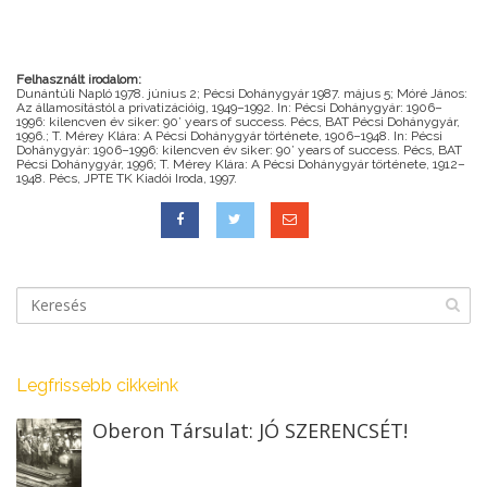
Felhasznált irodalom:
Dunántúli Napló 1978. június 2; Pécsi Dohánygyár 1987. május 5; Móré János:
Az államosítástól a privatizációig, 1949–1992. In: Pécsi Dohánygyár: 1906–
1996: kilencven év siker: 90’ years of success. Pécs, BAT Pécsi Dohánygyár,
1996.; T. Mérey Klára: A Pécsi Dohánygyár története, 1906–1948. In: Pécsi
Dohánygyár: 1906–1996: kilencven év siker: 90’ years of success. Pécs, BAT
Pécsi Dohánygyár, 1996; T. Mérey Klára: A Pécsi Dohánygyár története, 1912–
1948. Pécs, JPTE TK Kiadói Iroda, 1997.
Legfrissebb cikkeink
Oberon Társulat: JÓ SZERENCSÉT!