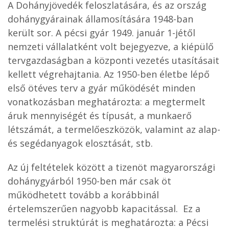
A Dohányjövedék feloszlatására, és az ország
dohánygyárainak államosítására 1948-ban
került sor. A pécsi gyár 1949. január 1-jétől
nemzeti vállalatként volt bejegyezve, a kiépülő
tervgazdaságban a központi vezetés utasításait
kellett végrehajtania. Az 1950-ben életbe lépő
első ötéves terv a gyár működését minden
vonatkozásban meghatározta: a megtermelt
áruk mennyiségét és típusát, a munkaerő
létszámát, a termelőeszközök, valamint az alap-
és segédanyagok elosztását, stb.
Az új feltételek között a tizenöt magyarországi
dohánygyárból 1950-ben már csak öt
működhetett tovább a korábbinál
értelemszerűen nagyobb kapacitással. Ez a
termelési struktúrát is meghatározta: a Pécsi