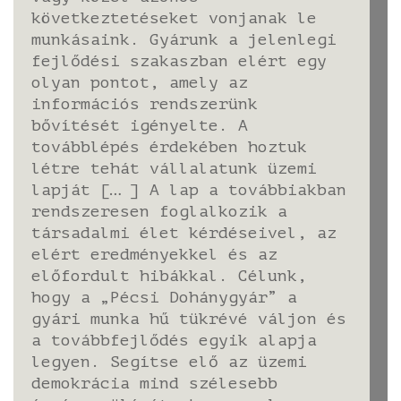
következtetéseket vonjanak le
munkásaink. Gyárunk a jelenlegi
fejlődési szakaszban elért egy
olyan pontot, amely az
információs rendszerünk
bővítését igényelte. A
továbblépés érdekében hoztuk
létre tehát vállalatunk üzemi
lapját [… ] A lap a továbbiakban
rendszeresen foglalkozik a
társadalmi élet kérdéseivel, az
elért eredményekkel és az
előfordult hibákkal. Célunk,
hogy a „Pécsi Dohánygyár” a
gyári munka hű tükrévé váljon és
a továbbfejlődés egyik alapja
legyen. Segítse elő az üzemi
demokrácia mind szélesebb