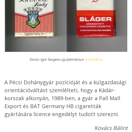
forrás: Igor Sergeev gyűjteménye:
www.tttt.ru
A Pécsi Dohánygyár pozícióját és a külgazdasági
orientációváltást szemlélteti, hogy a Kádár-
korszak alkonyán, 1989-ben, a gyár a Pall Mall
Export és BAT Germany HB cigaretták
gyártására licence engedélyt tudott szerezni.
Kovács Bálint