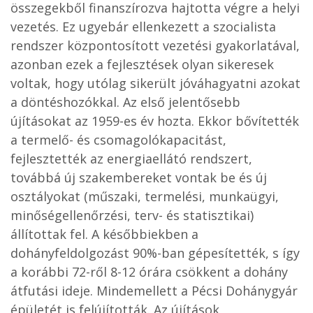
összegekből finanszírozva hajtotta végre a helyi
vezetés. Ez ugyebár ellenkezett a szocialista
rendszer központosított vezetési gyakorlatával,
azonban ezek a fejlesztések olyan sikeresek
voltak, hogy utólag sikerült jóváhagyatni azokat
a döntéshozókkal. Az első jelentősebb
újításokat az 1959-es év hozta. Ekkor bővítették
a termelő- és csomagolókapacitást,
fejlesztették az energiaellátó rendszert,
továbbá új szakembereket vontak be és új
osztályokat (műszaki, termelési, munkaügyi,
minőségellenőrzési, terv- és statisztikai)
állítottak fel. A későbbiekben a
dohányfeldolgozást 90%-ban gépesítették, s így
a korábbi 72-ről 8-12 órára csökkent a dohány
átfutási ideje. Mindemellett a Pécsi Dohánygyár
épületét is felújították. Az újítások